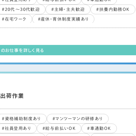
#20代～30代歓迎
#主婦・主夫歓迎
#扶養内勤務OK
#在宅ワーク
#産休・育休制度実績あり
#副業・WワークOK
#PCスキル不要
#ブランクOK
#すぐ働ける
#未経験・初心者OK
#長期歓迎
#交通費支給あり
このお仕事を詳しく見る
入出荷作業
#資格補助制度あり
#マンツーマンの研修あり
#社員登用あり
#給与前払いOK
#車通勤OK