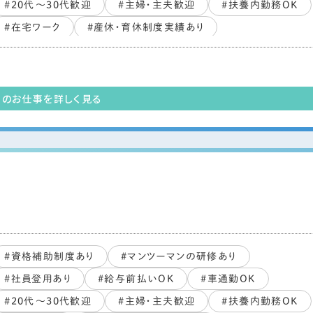
#20代～30代歓迎
#主婦・主夫歓迎
#扶養内勤務OK
#在宅ワーク
#産休・育休制度実績あり
#副業・WワークOK
#PCスキル不要
#ブランクOK
#すぐ働ける
#未経験・初心者OK
#長期歓迎
#交通費支給あり
このお仕事を詳しく見る
#資格補助制度あり
#マンツーマンの研修あり
#社員登用あり
#給与前払いOK
#車通勤OK
#20代～30代歓迎
#主婦・主夫歓迎
#扶養内勤務OK