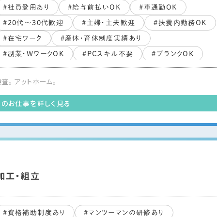
#社員登用あり
#給与前払いOK
#車通勤OK
#20代～30代歓迎
#主婦・主夫歓迎
#扶養内勤務OK
#在宅ワーク
#産休・育休制度実績あり
#副業・WワークOK
#PCスキル不要
#ブランクOK
#すぐ働ける
#未経験・初心者OK
#長期歓迎
査。 アットホーム。
#交通費支給あり
このお仕事を詳しく見る
加工・組立
#資格補助制度あり
#マンツーマンの研修あり