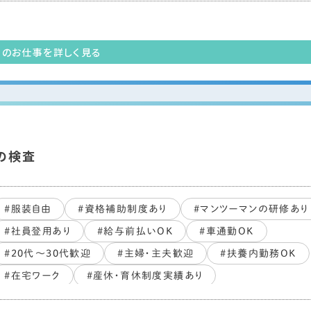
#すぐ働ける
#未経験・初心者OK
#長期歓迎
#交通費支給あり
このお仕事を詳しく見る
の検査
#服装自由
#資格補助制度あり
#マンツーマンの研修あり
#社員登用あり
#給与前払いOK
#車通勤OK
#20代～30代歓迎
#主婦・主夫歓迎
#扶養内勤務OK
#在宅ワーク
#産休・育休制度実績あり
#副業・WワークOK
#PCスキル不要
#ブランクOK