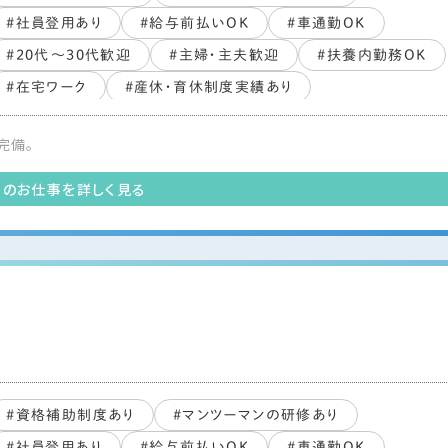
#社員登用あり
#給与前払いOK
#車通勤OK
#20代～30代歓迎
#主婦・主夫歓迎
#扶養内勤務OK
#在宅ワーク
#産休・育休制度実績あり
#副業・WワークOK
#PCスキル不要
#ブランクOK
完備。
#すぐ働ける
#未経験・初心者OK
#長期歓迎
#交通費支給あり
このお仕事を詳しく見る
業
#資格補助制度あり
#マンツーマンの研修あり
#社員登用あり
#給与前払いOK
#車通勤OK