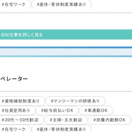
#在宅ワーク
#産休・育休制度実績あり
#副業・WワークOK
#PCスキル不要
#ブランクOK
#すぐ働ける
#未経験・初心者OK
#長期歓迎
#交通費支給あり
このお仕事を詳しく見る
オペレーター
#資格補助制度あり
#マンツーマンの研修あり
#社員登用あり
#給与前払いOK
#車通勤OK
#20代～30代歓迎
#主婦・主夫歓迎
#扶養内勤務OK
#在宅ワーク
#産休・育休制度実績あり