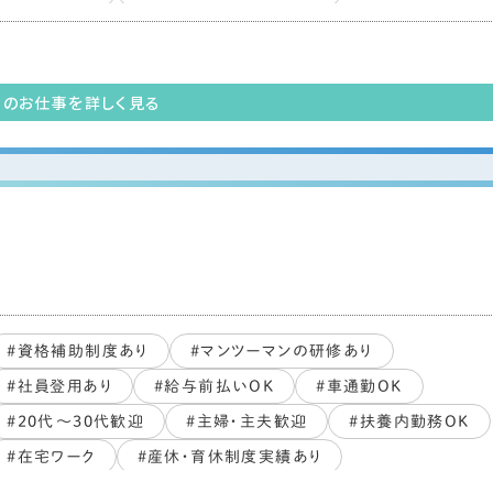
#副業・WワークOK
#PCスキル不要
#ブランクOK
#すぐ働ける
#未経験・初心者OK
#長期歓迎
#交通費支給あり
このお仕事を詳しく見る
工
#資格補助制度あり
#マンツーマンの研修あり
#社員登用あり
#給与前払いOK
#車通勤OK
#20代～30代歓迎
#主婦・主夫歓迎
#扶養内勤務OK
#在宅ワーク
#産休・育休制度実績あり
#副業・WワークOK
#PCスキル不要
#ブランクOK